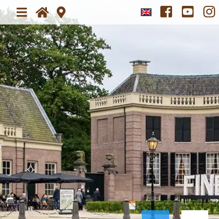
Home
Plan je bezoek
Over
Bezoek FINE art & antiques fair
Nieuws
Nieuwsbrief
Tickets
Exposanten
Beeldimpressie
Sfeerimpressie
Persservice