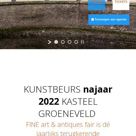
Pers aanvraagformulier
BEZOEK
TICKETS
Beeldbank
Deelnemersplattegrond_Kasteel_FINE2020
Toevoegen aan agenda
Deelname-informatie
Exposanteninformatie
Plattegrond
Aanvraag voor deelname
Partners
Marketing Partnership
KUNSTBEURS
najaar
Organisatie
Organisatie
2022
KASTEEL
Wie is wie
Vacature
GROENEVELD
Algemene Voorwaarden
Privacybeleid
FINE art & antiques fair is dé
jaarlijks terugkerende
Andere beurzen